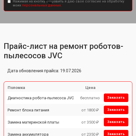
Нажимая на кнопку отправить я даю свое согласие на обработку
моих
персональных данных.
Прайс-лист на ремонт роботов-
пылесосов JVC
Дата обновления прайса: 19.07.2026
Поломка
Цена
Диагностика робота-пылесоса JVC
бесплатно
Заказать
Ремонт блока питания
от 1800 ₽
Заказать
Замена материнской платы
от 3500 ₽
Заказать
Замена аккумулятора
от 2350 ₽
Заказать