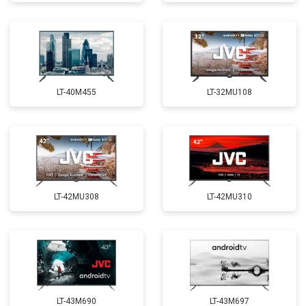
LT-40M455
LT-32MU108
LT-42MU308
LT-42MU310
LT-43M690
LT-43M697