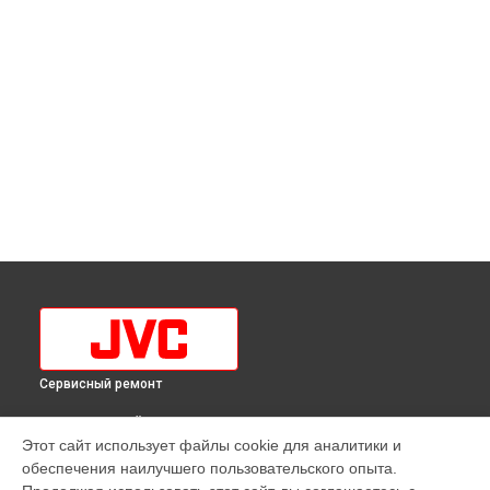
Сервисный ремонт
ВЫБЕРИ СВОЙ ГОРОД
Этот сайт использует файлы cookie для аналитики и
Замена резистора телевизора LT-43M790 JVC в
обеспечения наилучшего пользовательского опыта.
Краснодаре