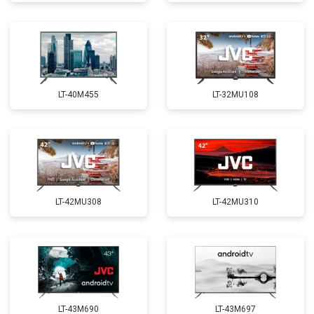
LT-40M455
LT-32MU108
LT-42MU308
LT-42MU310
LT-43M690
LT-43M697