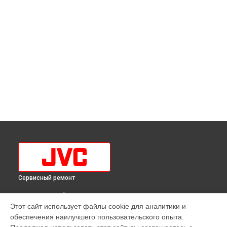
Сервисный ремонт
ВЫБЕРИ СВОЙ ГОРОД
Этот сайт использует файлы cookie для аналитики и
Замена шнура питания телевизора LT-43M790 JVC в
обеспечения наилучшего пользовательского опыта.
Краснодаре